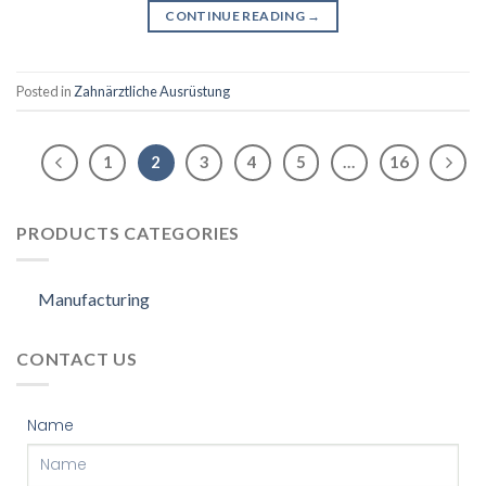
CONTINUE READING
→
Posted in
Zahnärztliche Ausrüstung
1
2
3
4
5
…
16
PRODUCTS CATEGORIES
Manufacturing
CONTACT US
Name