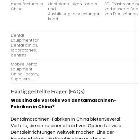
manufacturer in
dentalen Kliniken, Labors
3D-Frästechnolog
China
und
verbesserte Bea
Ausbildungseinrichtungen
von Frontzähnen
konzi…
Dental
Equipment for
Dental clinics,
laboratories,
dentists
Mobile Dental
Equipment –
China Factory,
Suppliers, …
Häufig gestellte Fragen (FAQs)
Was sind die Vorteile von dentalmaschinen-
Fabriken in China?
Dentalmaschinen-Fabriken in China bietenSeveral
Vorteile, die sie zu einer attraktiven Option für viele
Dentaleinrichtungen weltweit machen. Eine der
Hauptvorteile ist die Kombination aus hoher