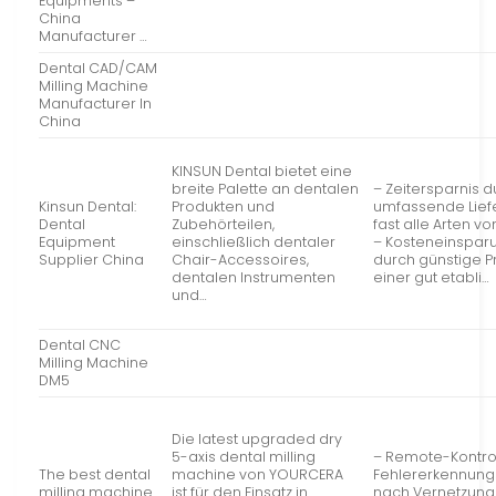
Equipments –
China
Manufacturer …
Dental CAD/CAM
Milling Machine
Manufacturer In
China
KINSUN Dental bietet eine
breite Palette an dentalen
– Zeitersparnis d
Kinsun Dental:
Produkten und
umfassende Liefe
Dental
Zubehörteilen,
fast alle Arten v
Equipment
einschließlich dentaler
– Kosteneinspar
Supplier China
Chair-Accessoires,
durch günstige P
dentalen Instrumenten
einer gut etabli…
und…
Dental CNC
Milling Machine
DM5
Die latest upgraded dry
5-axis dental milling
– Remote-Kontro
The best dental
machine von YOURCERA
Fehlererkennung
milling machine
ist für den Einsatz in
nach Vernetzung 