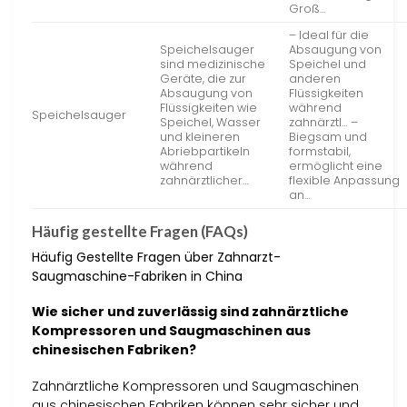
Groß…
– Ideal für die
Speichelsauger
Absaugung von
sind medizinische
Speichel und
Geräte, die zur
anderen
Absaugung von
Flüssigkeiten
Flüssigkeiten wie
während
Speichelsauger
Speichel, Wasser
zahnärztl… –
und kleineren
Biegsam und
Abriebpartikeln
formstabil,
während
ermöglicht eine
zahnärztlicher…
flexible Anpassung
an…
Häufig gestellte Fragen (FAQs)
Häufig Gestellte Fragen über Zahnarzt-
Saugmaschine-Fabriken in China
Wie sicher und zuverlässig sind zahnärztliche
Kompressoren und Saugmaschinen aus
chinesischen Fabriken?
Zahnärztliche Kompressoren und Saugmaschinen
aus chinesischen Fabriken können sehr sicher und