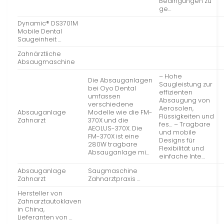
Bedingungen zu
ge…
Dynamic® DS3701M
Mobile Dental
Saugeinheit …
Zahnärztliche
Absaugmaschine
– Hohe
Die Absauganlagen
Saugleistung zur
bei Oyo Dental
effizienten
umfassen
Absaugung von
verschiedene
Aerosolen,
Absauganlage
Modelle wie die FM-
Flüssigkeiten und
Zahnarzt
370X und die
fes… – Tragbare
AEOLUS-370X. Die
und mobile
FM-370X ist eine
Designs für
280W tragbare
Flexibilität und
Absauganlage mi…
einfache Inte…
Absauganlage
Saugmaschine
Zahnarzt
Zahnarztpraxis …
Hersteller von
Zahnarztautoklaven
in China,
Lieferanten von …