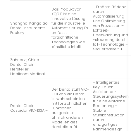
– Erhöhte Effizienz
Das Produkt von
durch
KQDIF ist eine
Automatisierung
innovative Lösung
und Optimierung
Shanghai Kangqiao
für die industrielle
von Prozessen –
Dental Instruments
Automatisierung. Es
Echtzeit-
Factory
umfasst
Überwachung und
fortschrittliche
-steuerung durch
Technologien wie
IoT-Technologie –
künstliche Intelli…
Skalierbarkeit u…
Zahnarzt, China
Dental Chair
Hersteller –
Healicom Medical …
– Intelligentes
Key-Touch-
Der Dentalstuhl VIC-
Assistenten-
1331 von Vic Dental
Steuerungssystem
ist wahrscheinlich
für eine einfache
mit fortschrittlichen
Dental Chair
Bedienung –
Funktionen
Cuspidor VIC-133A –
Stabile
ausgestattet,
Stuhlkonstruktion
ähnlich anderen
durch
Modellen des
einzigartiges
Herstellers. Di…
Rahmendesign –