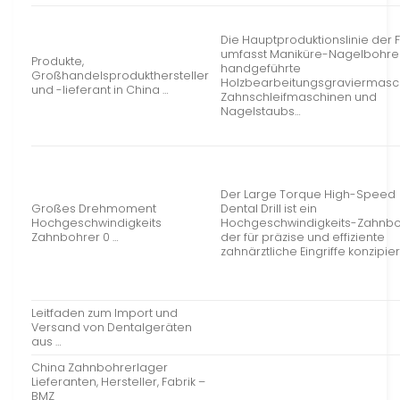
Die Hauptproduktionslinie der F
umfasst Maniküre-Nagelbohrer
Produkte,
handgeführte
Großhandelsprodukthersteller
Holzbearbeitungsgraviermasc
und -lieferant in China …
Zahnschleifmaschinen und
Nagelstaubs…
Der Large Torque High-Speed
Großes Drehmoment
Dental Drill ist ein
Hochgeschwindigkeits
Hochgeschwindigkeits-Zahnbo
Zahnbohrer 0 …
der für präzise und effiziente
zahnärztliche Eingriffe konzipier
Leitfaden zum Import und
Versand von Dentalgeräten
aus …
China Zahnbohrerlager
Lieferanten, Hersteller, Fabrik –
BMZ