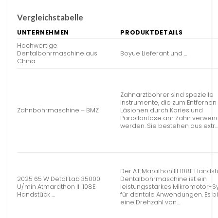
Vergleichstabelle
UNTERNEHMEN
PRODUKTDETAILS
Hochwertige
Dentalbohrmaschine aus
Boyue Lieferant und …
China
Zahnarztbohrer sind spezielle
Instrumente, die zum Entfernen
Zahnbohrmaschine – BMZ
Läsionen durch Karies und
Parodontose am Zahn verwen
werden. Sie bestehen aus extr
Der AT Marathon III 108E Hands
2025 65 W Detal Lab 35000
Dentalbohrmaschine ist ein
U/min Atmarathon III 108E
leistungsstarkes Mikromotor-
Handstück …
für dentale Anwendungen. Es bi
eine Drehzahl von…