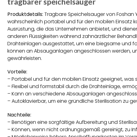
tragbarer speichelsauger
Produktdetails:
Tragbare Speichelsauger von Foshan Ya
wahrscheinlich portabel und für den mobilen Einsatz kon
Ausrüstung, die das Unternehmen anbietet, und dienen
anderen Flüssigkeiten während zahnärztlicher Behandlu
Drahteinlagen ausgestattet, um eine biegsame und f
können an Absauganlagen angeschlossen werden, um e
gewährleisten.
Vorteile:
– Portabel und für den mobilen Einsatz geeignet, was 
– Flexibel und formstabil durch die Drahteinlage, ermö
– Kann an verschiedene Absauganlagen angeschlosse
– Autoklavierbar, um eine gründliche Sterilisation zu ge
Nachteile:
– Benötigen eine sorgfältige Aufbereitung und Sterili
– Können, wenn nicht ordnungsgemäß gereinigt, zu Infe
– Möglicherweise höhere Anschaffungskosten im Verg