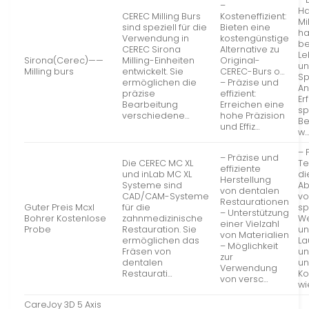
–
Ha
CEREC Milling Burs
Kosteneffizient:
Mi
sind speziell für die
Bieten eine
ha
Verwendung in
kostengünstige
be
CEREC Sirona
Alternative zu
L
Sirona(Cerec)——
Milling-Einheiten
Original-
un
Milling burs
entwickelt. Sie
CEREC-Burs o…
Sp
ermöglichen die
– Präzise und
An
präzise
effizient:
Er
Bearbeitung
Erreichen eine
sp
verschiedene…
hohe Präzision
B
und Effiz…
w
– 
– Präzise und
Die CEREC MC XL
Te
effiziente
und inLab MC XL
di
Herstellung
Systeme sind
Ab
von dentalen
CAD/CAM-Systeme
v
Restaurationen
Guter Preis Mcxl
für die
sp
– Unterstützung
Bohrer Kostenlose
zahnmedizinische
W
einer Vielzahl
Probe
Restauration. Sie
un
von Materialien
ermöglichen das
La
– Möglichkeit
Fräsen von
un
zur
dentalen
un
Verwendung
Restaurati…
K
von versc…
wi
CareJoy 3D 5 Axis