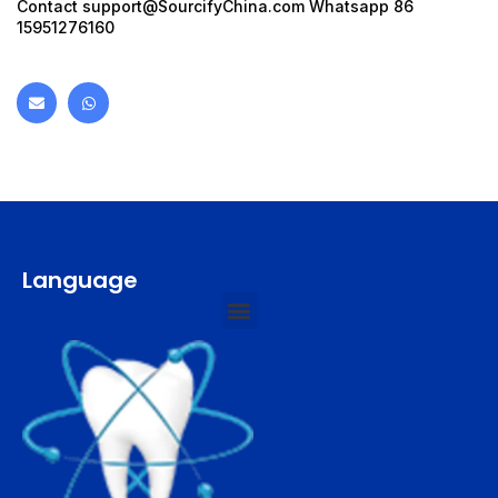
Contact
support@SourcifyChina.com
Whatsapp 86
15951276160
Language