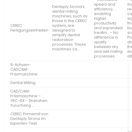
speed and
in
Dentsply Sirona’s
efficiency,
re
dental milling
enabling
ca
machines, such as
higher
si
those in the CEREC
productivity
fi
CEREC
system, are
and expanded
bu
Fertigungseinheiten
designed to
treatm… – No
s
simplify dental
difference in
Po
restoration
quality
di
processes. These
between dry
th
machines ca…
and wet milling
wo
processes…
al
5-Achsen-
CADCAM-
Fräsmaschine
Dental Milling
CAD/CAM-
Fräsmaschine –
YRC-8X – Shenzhen
Yurucheng …
CEREC Primemill von
Dentsply Sirona im
Experten-Test
– 