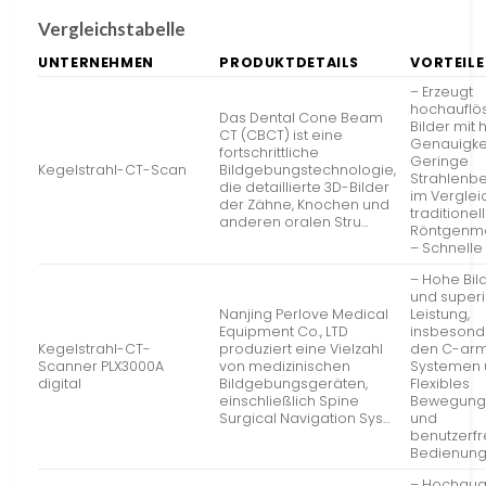
Vergleichstabelle
UNTERNEHMEN
PRODUKTDETAILS
VORTEILE
– Erzeugt
hochauflö
Das Dental Cone Beam
Bilder mit
CT (CBCT) ist eine
Genauigkei
fortschrittliche
Geringe
Kegelstrahl-CT-Scan
Bildgebungstechnologie,
Strahlenb
die detaillierte 3D-Bilder
im Verglei
der Zähne, Knochen und
traditionel
anderen oralen Stru…
Röntgenm
– Schnelle
– Hohe Bil
und super
Nanjing Perlove Medical
Leistung,
Equipment Co., LTD
insbesond
Kegelstrahl-CT-
produziert eine Vielzahl
den C-ar
Scanner PLX3000A
von medizinischen
Systemen 
digital
Bildgebungsgeräten,
Flexibles
einschließlich Spine
Bewegung
Surgical Navigation Sys…
und
benutzerfr
Bedienung
– Hochqual