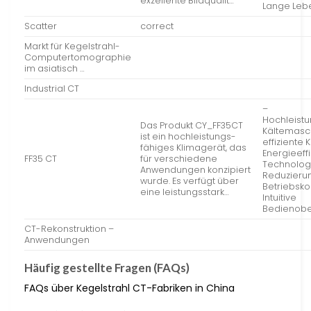
exzellente Bildqualit…
Lange Leb
Scatter
correct
Markt für Kegelstrahl-
Computertomographie
im asiatisch …
Industrial CT
–
Hochleist
Das Produkt CY_FF35CT
Kältemasch
ist ein hochleistungs-
effiziente 
fähiges Klimagerät, das
Energieeff
FF35 CT
für verschiedene
Technologi
Anwendungen konzipiert
Reduzieru
wurde. Es verfügt über
Betriebsko
eine leistungsstark…
Intuitive
Bedienobe
CT-Rekonstruktion –
Anwendungen
Häufig gestellte Fragen (FAQs)
FAQs über Kegelstrahl CT-Fabriken in China