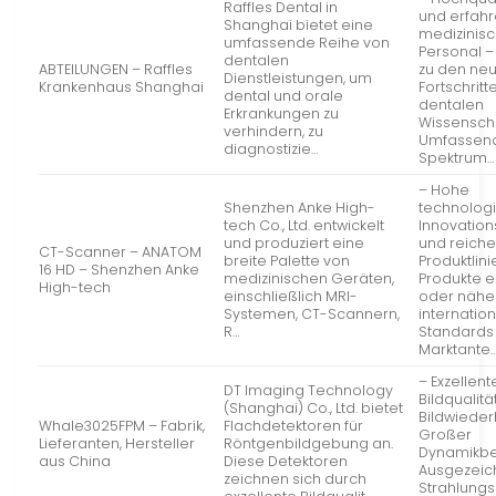
Raffles Dental in
und erfah
Shanghai bietet eine
medizinis
umfassende Reihe von
Personal 
dentalen
ABTEILUNGEN – Raffles
zu den ne
Dienstleistungen, um
Krankenhaus Shanghai
Fortschritt
dental und orale
dentalen
Erkrankungen zu
Wissenscha
verhindern, zu
Umfassen
diagnostizie…
Spektrum…
– Hohe
Shenzhen Anke High-
technolog
tech Co., Ltd. entwickelt
Innovation
und produziert eine
und reich
CT-Scanner – ANATOM
breite Palette von
Produktlini
16 HD – Shenzhen Anke
medizinischen Geräten,
Produkte e
High-tech
einschließlich MRI-
oder näher
Systemen, CT-Scannern,
internatio
R…
Standards
Marktante
– Exzellent
DT Imaging Technology
Bildqualit
(Shanghai) Co., Ltd. bietet
Bildwieder
Whale3025FPM – Fabrik,
Flachdetektoren für
Großer
Lieferanten, Hersteller
Röntgenbildgebung an.
Dynamikbe
aus China
Diese Detektoren
Ausgezeic
zeichnen sich durch
Strahlungs